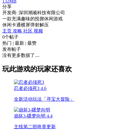
132MB
分享
开发商: 深圳潮顽科技有限公司
一款充满趣味的投掷休闲游戏
休闲
卡通
横屏
弹射
解压
主页
攻略
社区
视频
0个帖子
热门
|
最新
|
最赞
发布帖子
没有更多数据了....
玩此游戏的玩家还喜欢
忍者必须死3
4.6
全新活动玩法「寻宝大冒险」
崩坏3-曙梦向明
4.4
主线第二部终章更新