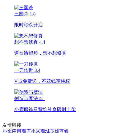
三国杀
1.8
限时秒杀开启
想不想修真
4.4
道友请留步，想不想修真
一刀传世
3.4
V12免费送，不花钱享特权
创造与魔法
4.1
小鹿服饰及背饰礼盒限时上架
友情链接
小米应用商店
小米商城
英雄互娱