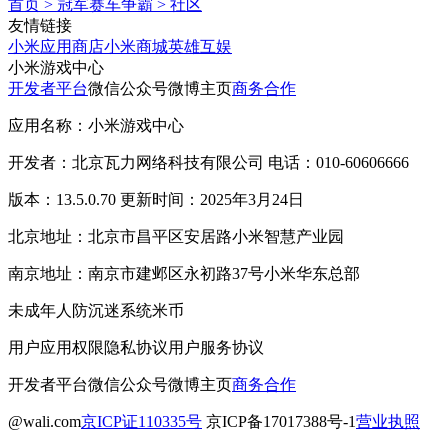
首页
>
冠军赛车争霸
>
社区
友情链接
小米应用商店
小米商城
英雄互娱
小米游戏中心
开发者平台
微信公众号
微博主页
商务合作
应用名称：小米游戏中心
开发者：北京瓦力网络科技有限公司 电话：010-60606666
版本：13.5.0.70 更新时间：2025年3月24日
北京地址：北京市昌平区安居路小米智慧产业园
南京地址：南京市建邺区永初路37号小米华东总部
未成年人防沉迷系统
米币
用户应用权限
隐私协议
用户服务协议
开发者平台
微信公众号
微博主页
商务合作
@wali.com
京ICP证110335号
京ICP备17017388号-1
营业执照