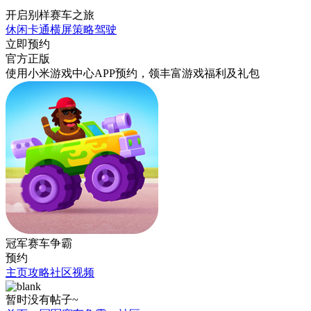
开启别样赛车之旅
休闲
卡通
横屏
策略
驾驶
立即预约
官方正版
使用小米游戏中心APP
预约
，领丰富游戏
福利
及
礼包
冠军赛车争霸
预约
主页
攻略
社区
视频
暂时没有帖子~