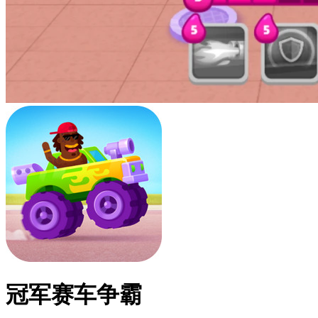
冠军赛车争霸