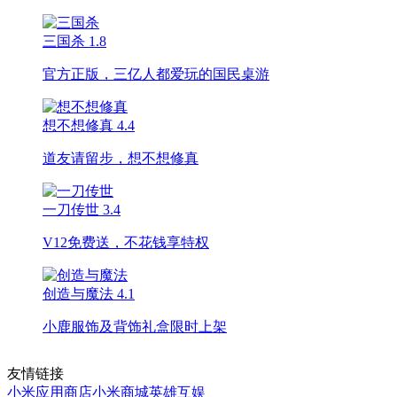
三国杀
1.8
官方正版，三亿人都爱玩的国民桌游
想不想修真
4.4
道友请留步，想不想修真
一刀传世
3.4
V12免费送，不花钱享特权
创造与魔法
4.1
小鹿服饰及背饰礼盒限时上架
友情链接
小米应用商店
小米商城
英雄互娱