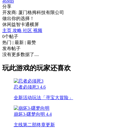
46MB
分享
开发商: 厦门格拇科技有限公司
做出你的选择！
休闲
益智
卡通
横屏
主页
攻略
社区
视频
0个帖子
热门
|
最新
|
最赞
发布帖子
没有更多数据了....
玩此游戏的玩家还喜欢
忍者必须死3
4.6
全新活动玩法「寻宝大冒险」
崩坏3-曙梦向明
4.4
主线第二部终章更新