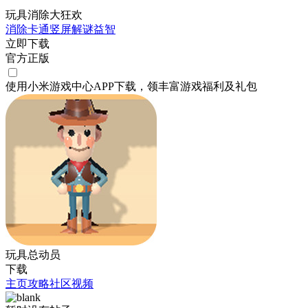
玩具消除大狂欢
消除
卡通
竖屏
解谜
益智
立即下载
官方正版
使用小米游戏中心APP
下载
，领丰富游戏
福利
及
礼包
玩具总动员
下载
主页
攻略
社区
视频