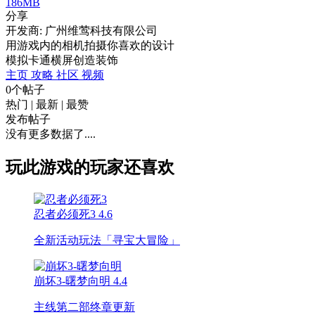
186MB
分享
开发商: 广州维莺科技有限公司
用游戏内的相机拍摄你喜欢的设计
模拟
卡通
横屏
创造
装饰
主页
攻略
社区
视频
0个帖子
热门
|
最新
|
最赞
发布帖子
没有更多数据了....
玩此游戏的玩家还喜欢
忍者必须死3
4.6
全新活动玩法「寻宝大冒险」
崩坏3-曙梦向明
4.4
主线第二部终章更新