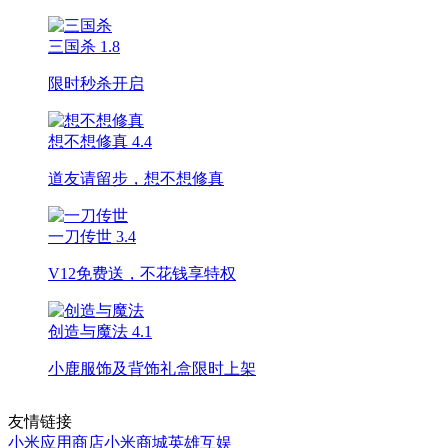
三国杀
1.8
限时秒杀开启
想不想修真
4.4
道友请留步，想不想修真
一刀传世
3.4
V12免费送，不花钱享特权
创造与魔法
4.1
小鹿服饰及背饰礼盒限时上架
友情链接
小米应用商店
小米商城
英雄互娱