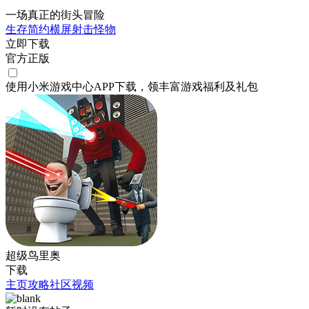
一场真正的街头冒险
生存
简约
横屏
射击
怪物
立即下载
官方正版
使用小米游戏中心APP
下载
，领丰富游戏
福利
及
礼包
超级鸟里奥
下载
主页
攻略
社区
视频