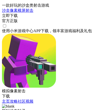
一款好玩的沙盒类射击游戏
沙盒
像素
横屏
射击
立即下载
官方正版
使用小米游戏中心APP
下载
，领丰富游戏
福利
及
礼包
模拟像素射击
下载
主页
攻略
社区
视频