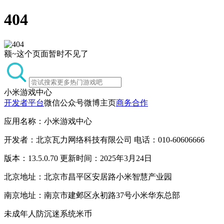
404
额~这个页面暂时不见了
小米游戏中心
开发者平台
微信公众号
微博主页
商务合作
应用名称：小米游戏中心
开发者：北京瓦力网络科技有限公司 电话：010-60606666
版本：13.5.0.70 更新时间：2025年3月24日
北京地址：北京市昌平区安居路小米智慧产业园
南京地址：南京市建邺区永初路37号小米华东总部
未成年人防沉迷系统
米币