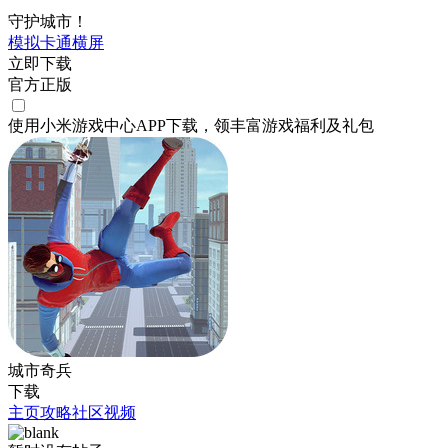
守护城市！
模拟
卡通
横屏
立即下载
官方正版
使用小米游戏中心APP
下载
，领丰富游戏
福利
及
礼包
城市奇兵
下载
主页
攻略
社区
视频