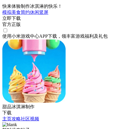
快来体验制作冰淇淋的快乐！
模拟
美食
简约
休闲
竖屏
立即下载
官方正版
使用小米游戏中心APP
下载
，领丰富游戏
福利
及
礼包
甜品冰淇淋制作
下载
主页
攻略
社区
视频