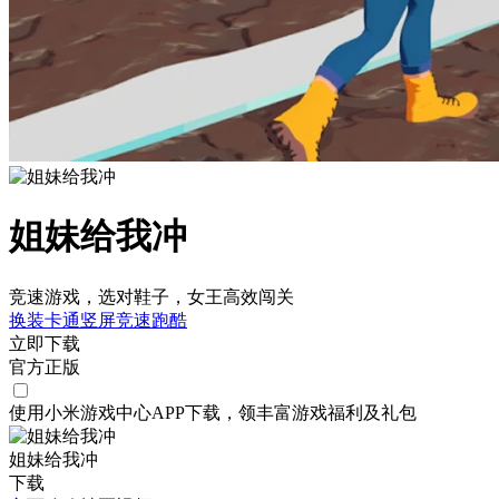
姐妹给我冲
竞速游戏，选对鞋子，女王高效闯关
换装
卡通
竖屏
竞速
跑酷
立即下载
官方正版
使用小米游戏中心APP
下载
，领丰富游戏
福利
及
礼包
姐妹给我冲
下载