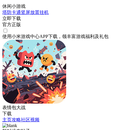
休闲小游戏
塔防
卡通
竖屏
放置挂机
立即下载
官方正版
使用小米游戏中心APP
下载
，领丰富游戏
福利
及
礼包
表情包大战
下载
主页
攻略
社区
视频