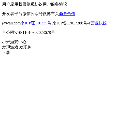
用户应用权限
隐私协议
用户服务协议
开发者平台
微信公众号
微博主页
商务合作
@wali.com
京ICP证110335号
京ICP备17017388号-1
营业执照
京公网安备11010802023678号
小米游戏中心
发现游戏 发现你
下载