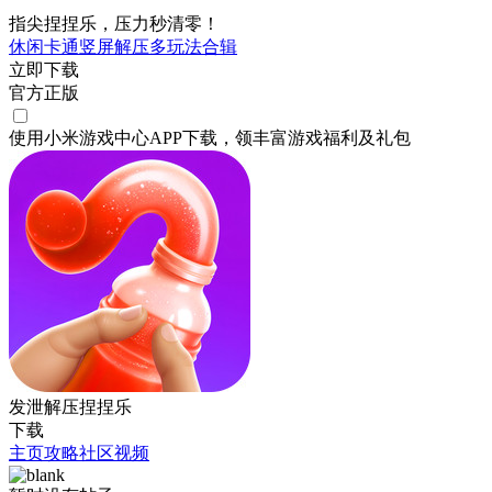
指尖捏捏乐，压力秒清零！
休闲
卡通
竖屏
解压
多玩法合辑
立即下载
官方正版
使用小米游戏中心APP
下载
，领丰富游戏
福利
及
礼包
发泄解压捏捏乐
下载
主页
攻略
社区
视频