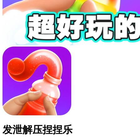
发泄解压捏捏乐