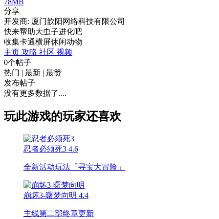
78MB
分享
开发商: 厦门歆阳网络科技有限公司
快来帮助大虫子进化吧
收集
卡通
横屏
休闲
动物
主页
攻略
社区
视频
0个帖子
热门
|
最新
|
最赞
发布帖子
没有更多数据了....
玩此游戏的玩家还喜欢
忍者必须死3
4.6
全新活动玩法「寻宝大冒险」
崩坏3-曙梦向明
4.4
主线第二部终章更新