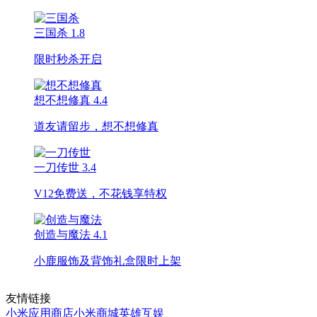
三国杀
1.8
限时秒杀开启
想不想修真
4.4
道友请留步，想不想修真
一刀传世
3.4
V12免费送，不花钱享特权
创造与魔法
4.1
小鹿服饰及背饰礼盒限时上架
友情链接
小米应用商店
小米商城
英雄互娱