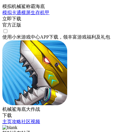
模拟机械鲨称霸海底
模拟
卡通
横屏
生存
机甲
立即下载
官方正版
使用小米游戏中心APP
下载
，领丰富游戏
福利
及
礼包
机械鲨海底大作战
下载
主页
攻略
社区
视频