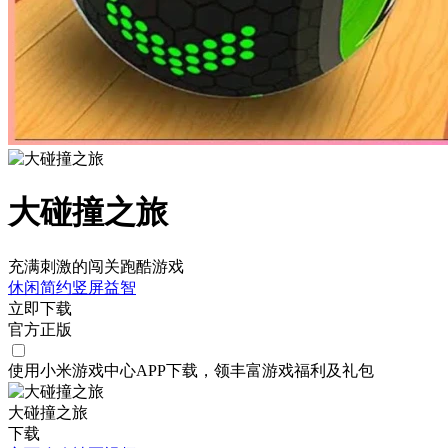
大碰撞之旅
充满刺激的闯关跑酷游戏
休闲
简约
竖屏
益智
立即下载
官方正版
使用小米游戏中心APP
下载
，领丰富游戏
福利
及
礼包
大碰撞之旅
下载