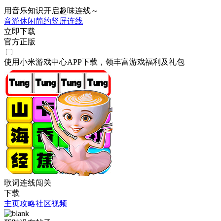
用音乐知识开启趣味连线～
音游
休闲
简约
竖屏
连线
立即下载
官方正版
使用小米游戏中心APP
下载
，领丰富游戏
福利
及
礼包
歌词连线闯关
下载
主页
攻略
社区
视频