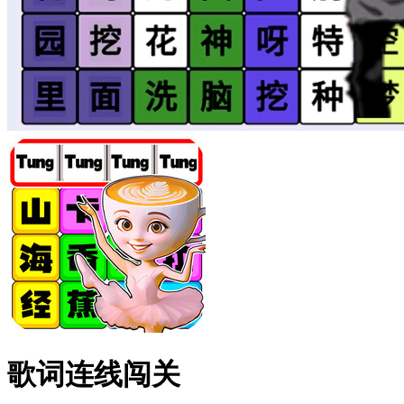
歌词连线闯关