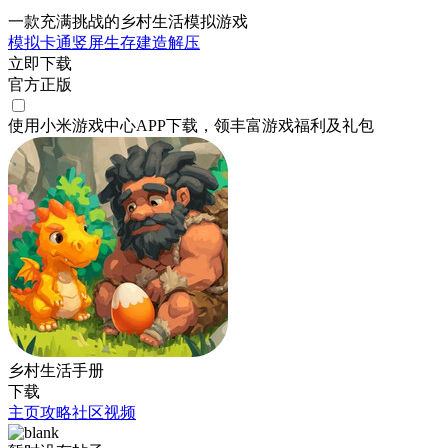
一款充满挑战的乡村生活模拟游戏
模拟
卡通
竖屏
生存
建造
解压
立即下载
官方正版
使用小米游戏中心APP
下载
，领丰富游戏
福利
及
礼包
乡村生活手册
下载
主页
攻略
社区
视频