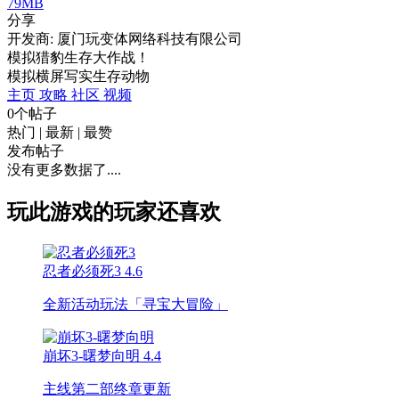
79MB
分享
开发商: 厦门玩变体网络科技有限公司
模拟猎豹生存大作战！
模拟
横屏
写实
生存
动物
主页
攻略
社区
视频
0个帖子
热门
|
最新
|
最赞
发布帖子
没有更多数据了....
玩此游戏的玩家还喜欢
忍者必须死3
4.6
全新活动玩法「寻宝大冒险」
崩坏3-曙梦向明
4.4
主线第二部终章更新