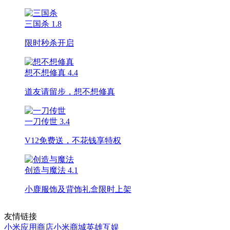
三国杀
1.8
限时秒杀开启
想不想修真
4.4
道友请留步，想不想修真
一刀传世
3.4
V12免费送，不花钱享特权
创造与魔法
4.1
小鹿服饰及背饰礼盒限时上架
友情链接
小米应用商店
小米商城
英雄互娱