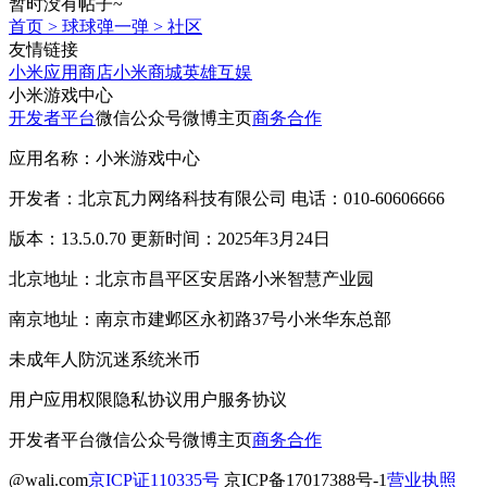
暂时没有帖子~
首页
>
球球弹一弹
>
社区
友情链接
小米应用商店
小米商城
英雄互娱
小米游戏中心
开发者平台
微信公众号
微博主页
商务合作
应用名称：小米游戏中心
开发者：北京瓦力网络科技有限公司 电话：010-60606666
版本：13.5.0.70 更新时间：2025年3月24日
北京地址：北京市昌平区安居路小米智慧产业园
南京地址：南京市建邺区永初路37号小米华东总部
未成年人防沉迷系统
米币
用户应用权限
隐私协议
用户服务协议
开发者平台
微信公众号
微博主页
商务合作
@wali.com
京ICP证110335号
京ICP备17017388号-1
营业执照