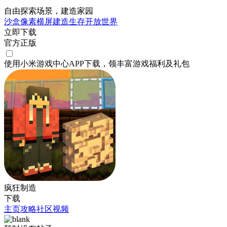
自由探索场景，建造家园
沙盒
像素
横屏
建造
生存
开放世界
立即下载
官方正版
使用小米游戏中心APP
下载
，领丰富游戏
福利
及
礼包
疯狂制造
下载
主页
攻略
社区
视频