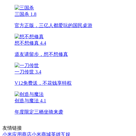
三国杀
1.8
官方正版，三亿人都爱玩的国民桌游
想不想修真
4.4
道友请留步，想不想修真
一刀传世
3.4
V12免费送，不花钱享特权
创造与魔法
4.1
年度限定三栖坐骑来袭
友情链接
小米应用商店
小米商城
英雄互娱