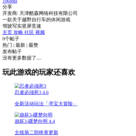
106MB
分享
开发商: 天津酷森网络科技有限公司
一款关于越野自行车的休闲游戏
驾驶
写实
竖屏
竞速
主页
攻略
社区
视频
0个帖子
热门
|
最新
|
最赞
发布帖子
没有更多数据了....
玩此游戏的玩家还喜欢
忍者必须死3
4.6
全新活动玩法「寻宝大冒险」
崩坏3-曙梦向明
4.4
主线第二部终章更新