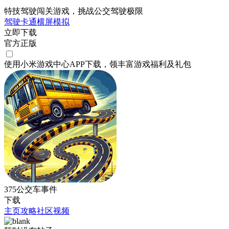
特技驾驶闯关游戏，挑战公交驾驶极限
驾驶
卡通
横屏
模拟
立即下载
官方正版
使用小米游戏中心APP
下载
，领丰富游戏
福利
及
礼包
375公交车事件
下载
主页
攻略
社区
视频