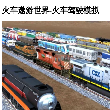
火车遨游世界-火车驾驶模拟