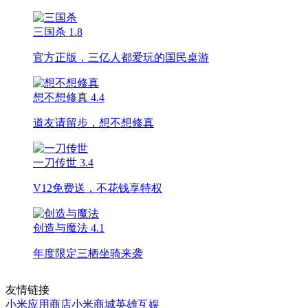
三国杀
1.8
官方正版，三亿人都爱玩的国民桌游
想不想修真
4.4
道友请留步，想不想修真
一刀传世
3.4
V12免费送，不花钱享特权
创造与魔法
4.1
年度限定三栖坐骑来袭
友情链接
小米应用商店
小米商城
英雄互娱