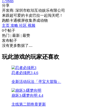
179MB
分享
开发商: 深圳市欧珀互动娱乐有限公司
来跟超可爱的卡皮巴拉一起闯关吧！
跑酷
卡通
横屏
收集
养成
动物
主页
攻略
社区
视频
0个帖子
热门
|
最新
|
最赞
发布帖子
没有更多数据了....
玩此游戏的玩家还喜欢
忍者必须死3
4.6
全新活动玩法「寻宝大冒险」
崩坏3-曙梦向明
4.4
主线第二部终章更新