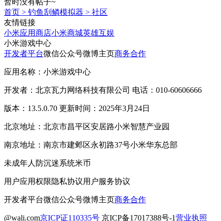
暂时没有帖子~
首页
>
钓鱼刮鳞模拟器
>
社区
友情链接
小米应用商店
小米商城
英雄互娱
小米游戏中心
开发者平台
微信公众号
微博主页
商务合作
应用名称：小米游戏中心
开发者：北京瓦力网络科技有限公司 电话：010-60606666
版本：13.5.0.70 更新时间：2025年3月24日
北京地址：北京市昌平区安居路小米智慧产业园
南京地址：南京市建邺区永初路37号小米华东总部
未成年人防沉迷系统
米币
用户应用权限
隐私协议
用户服务协议
开发者平台
微信公众号
微博主页
商务合作
@wali.com
京ICP证110335号
京ICP备17017388号-1
营业执照