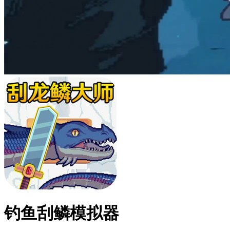
钓鱼刮鳞模拟器