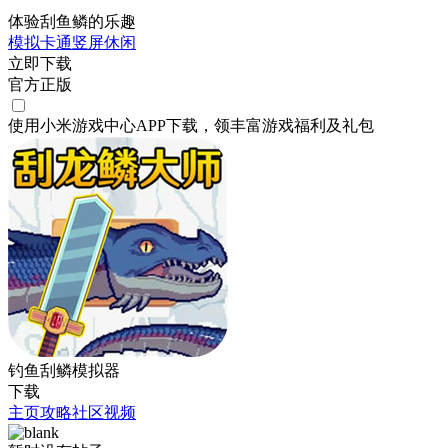
体验刮鱼鳞的乐趣
模拟
卡通
竖屏
休闲
立即下载
官方正版
使用小米游戏中心APP
下载
，领丰富游戏
福利
及
礼包
钓鱼刮鳞模拟器
下载
主页
攻略
社区
视频