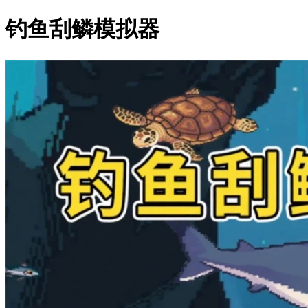
钓鱼刮鳞模拟器