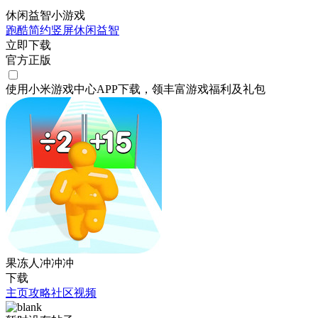
休闲益智小游戏
跑酷
简约
竖屏
休闲
益智
立即下载
官方正版
使用小米游戏中心APP
下载
，领丰富游戏
福利
及
礼包
果冻人冲冲冲
下载
主页
攻略
社区
视频