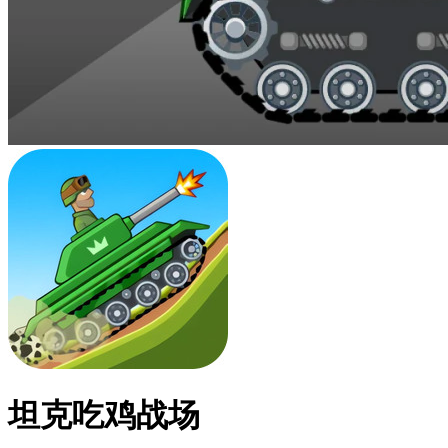
坦克吃鸡战场