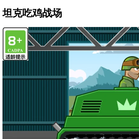
坦克吃鸡战场