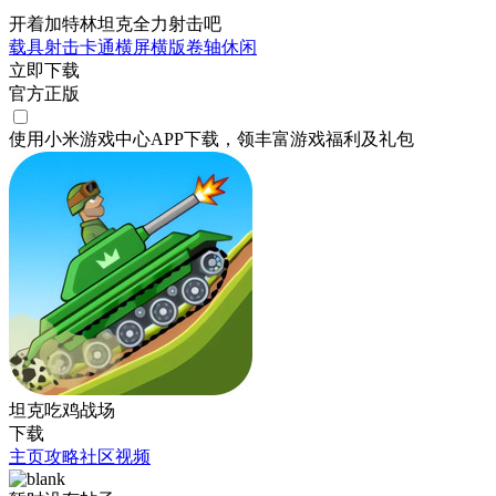
开着加特林坦克全力射击吧
载具射击
卡通
横屏
横版卷轴
休闲
立即下载
官方正版
使用小米游戏中心APP
下载
，领丰富游戏
福利
及
礼包
坦克吃鸡战场
下载
主页
攻略
社区
视频