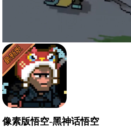
像素版悟空-黑神话悟空