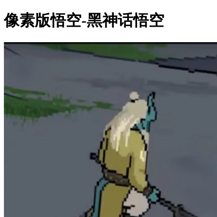
像素版悟空-黑神话悟空