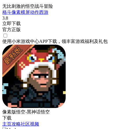
无比刺激的悟空战斗冒险
格斗
像素
横屏
动作
西游
3.8
立即下载
官方正版
使用小米游戏中心APP
下载
，领丰富游戏
福利
及
礼包
像素版悟空-黑神话悟空
下载
主页
攻略
社区
视频