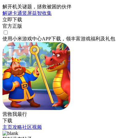
解开机关谜题，拯救被困的伙伴
解谜
卡通
竖屏
益智
收集
立即下载
官方正版
使用小米游戏中心APP
下载
，领丰富游戏
福利
及
礼包
营救我最行
下载
主页
攻略
社区
视频