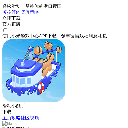
轻松滑动，掌控你的港口帝国
模拟
简约
竖屏
策略
立即下载
官方正版
使用小米游戏中心APP
下载
，领丰富游戏
福利
及
礼包
滑动小能手
下载
主页
攻略
社区
视频