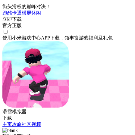
街头滑板的巅峰对决！
跑酷
卡通
横屏
休闲
立即下载
官方正版
使用小米游戏中心APP
下载
，领丰富游戏
福利
及
礼包
滑雪模拟器
下载
主页
攻略
社区
视频