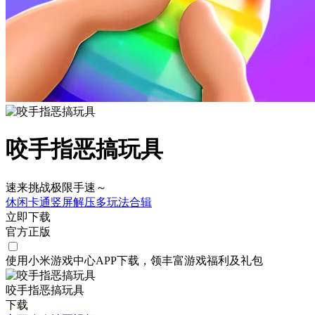
咬手指恶搞玩具
速来挑战极限手速～
休闲
卡通
竖屏
解压
多玩法合辑
立即下载
官方正版
使用小米游戏中心APP
下载
，领丰富游戏
福利
及
礼包
咬手指恶搞玩具
下载