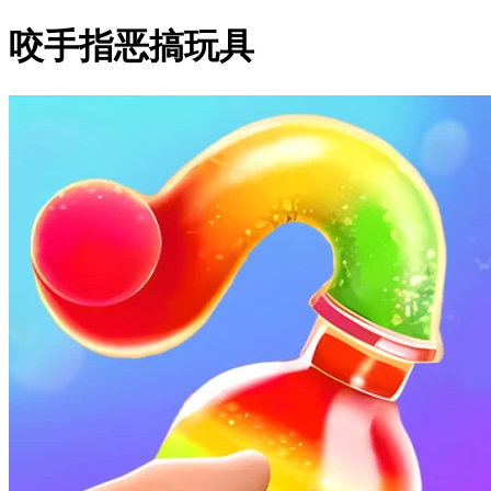
咬手指恶搞玩具