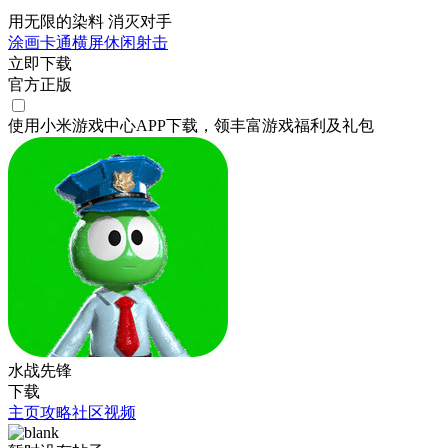
用无限的染料 消灭对手
涂画
卡通
横屏
休闲
射击
立即下载
官方正版
使用小米游戏中心APP
下载
，领丰富游戏
福利
及
礼包
水战先锋
下载
主页
攻略
社区
视频