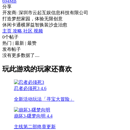
694MB
分享
开发商: 深圳市云起互娱信息科技有限公司
打造梦想家园，体验无限创意
休闲
卡通
横屏
益智
换装
沙盒
治愈
主页
攻略
社区
视频
0个帖子
热门
|
最新
|
最赞
发布帖子
没有更多数据了....
玩此游戏的玩家还喜欢
忍者必须死3
4.6
全新活动玩法「寻宝大冒险」
崩坏3-曙梦向明
4.4
主线第二部终章更新