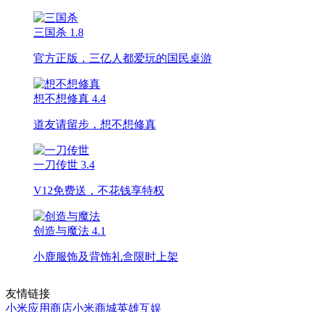
三国杀
1.8
官方正版，三亿人都爱玩的国民桌游
想不想修真
4.4
道友请留步，想不想修真
一刀传世
3.4
V12免费送，不花钱享特权
创造与魔法
4.1
小鹿服饰及背饰礼盒限时上架
友情链接
小米应用商店
小米商城
英雄互娱