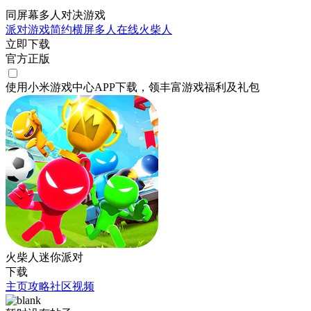
同屏幕多人对决游戏
派对游戏
简约
横屏
多人在线
火柴人
立即下载
官方正版
使用小米游戏中心APP
下载
，领丰富游戏
福利
及
礼包
火柴人迷你派对
下载
主页
攻略
社区
视频