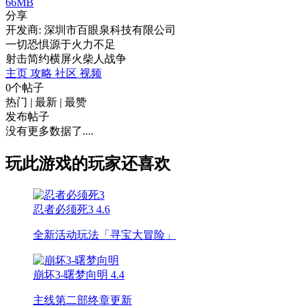
66MB
分享
开发商: 深圳市百眼泉科技有限公司
一切恐惧源于火力不足
射击
简约
横屏
火柴人
战争
主页
攻略
社区
视频
0个帖子
热门
|
最新
|
最赞
发布帖子
没有更多数据了....
玩此游戏的玩家还喜欢
忍者必须死3
4.6
全新活动玩法「寻宝大冒险」
崩坏3-曙梦向明
4.4
主线第二部终章更新