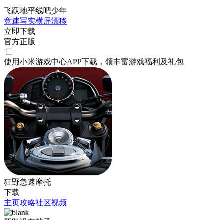
飞跃地平线吧少年
竞速
写实
横屏
漂移
立即下载
官方正版
使用小米游戏中心APP
下载
，领丰富游戏
福利
及
礼包
狂野急速摩托
下载
主页
攻略
社区
视频