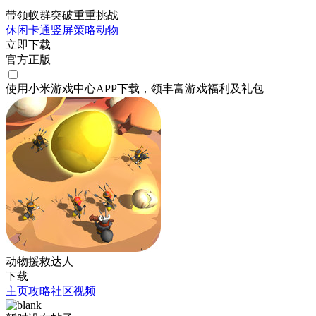
带领蚁群突破重重挑战
休闲
卡通
竖屏
策略
动物
立即下载
官方正版
使用小米游戏中心APP
下载
，领丰富游戏
福利
及
礼包
动物援救达人
下载
主页
攻略
社区
视频