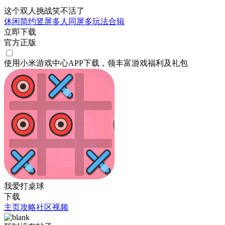
这个双人挑战笑不活了
休闲
简约
竖屏
多人同屏
多玩法合辑
立即下载
官方正版
使用小米游戏中心APP
下载
，领丰富游戏
福利
及
礼包
我爱打桌球
下载
主页
攻略
社区
视频