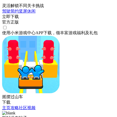
灵活解锁不同关卡挑战
驾驶
简约
竖屏
休闲
立即下载
官方正版
使用小米游戏中心APP
下载
，领丰富游戏
福利
及
礼包
摇摆过山车
下载
主页
攻略
社区
视频