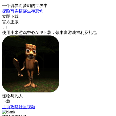
一个诡异而梦幻的世界中
探险
写实
横屏
生存
恐怖
立即下载
官方正版
使用小米游戏中心APP
下载
，领丰富游戏
福利
及
礼包
怪物与凡人
下载
主页
攻略
社区
视频