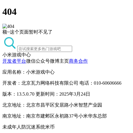
404
额~这个页面暂时不见了
小米游戏中心
开发者平台
微信公众号
微博主页
商务合作
应用名称：小米游戏中心
开发者：北京瓦力网络科技有限公司 电话：010-60606666
版本：13.5.0.70 更新时间：2025年3月24日
北京地址：北京市昌平区安居路小米智慧产业园
南京地址：南京市建邺区永初路37号小米华东总部
未成年人防沉迷系统
米币