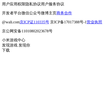
用户应用权限
隐私协议
用户服务协议
开发者平台
微信公众号
微博主页
商务合作
@wali.com
京ICP证110335号
京ICP备17017388号-1
营业执照
京公网安备11010802023678号
小米游戏中心
发现游戏 发现你
下载