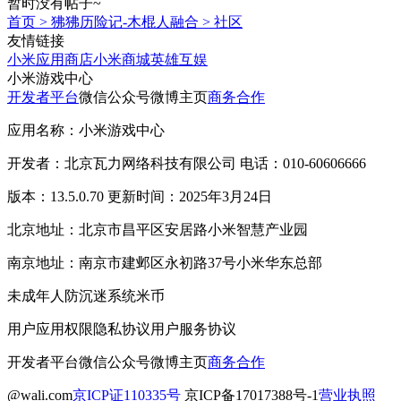
暂时没有帖子~
首页
>
狒狒历险记-木棍人融合
>
社区
友情链接
小米应用商店
小米商城
英雄互娱
小米游戏中心
开发者平台
微信公众号
微博主页
商务合作
应用名称：小米游戏中心
开发者：北京瓦力网络科技有限公司 电话：010-60606666
版本：13.5.0.70 更新时间：2025年3月24日
北京地址：北京市昌平区安居路小米智慧产业园
南京地址：南京市建邺区永初路37号小米华东总部
未成年人防沉迷系统
米币
用户应用权限
隐私协议
用户服务协议
开发者平台
微信公众号
微博主页
商务合作
@wali.com
京ICP证110335号
京ICP备17017388号-1
营业执照