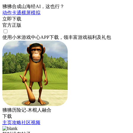
狒狒合成山海经AI，这也行？
动作
卡通
横屏
模拟
立即下载
官方正版
使用小米游戏中心APP
下载
，领丰富游戏
福利
及
礼包
狒狒历险记-木棍人融合
下载
主页
攻略
社区
视频