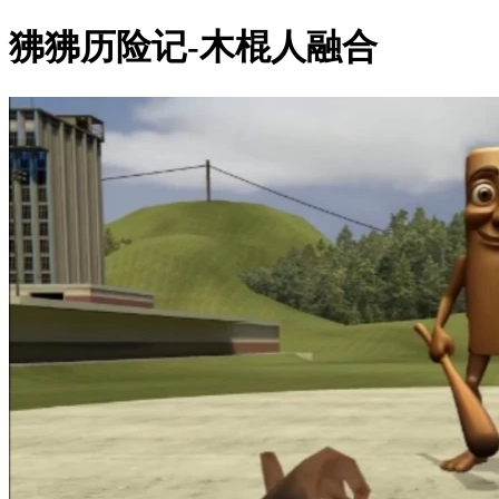
狒狒历险记-木棍人融合