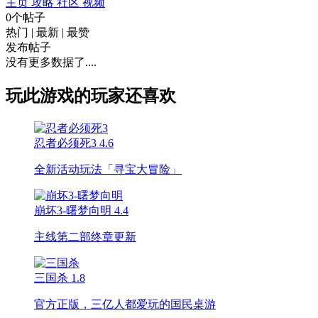
主页
攻略
社区
视频
0个帖子
热门
|
最新
|
最赞
发布帖子
没有更多数据了....
玩此游戏的玩家还喜欢
忍者必须死3
4.6
全新活动玩法「寻宝大冒险」
崩坏3-曙梦向明
4.4
主线第二部终章更新
三国杀
1.8
官方正版，三亿人都爱玩的国民桌游