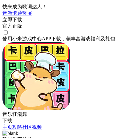
快来成为歌词达人！
音游
卡通
竖屏
立即下载
官方正版
使用小米游戏中心APP
下载
，领丰富游戏
福利
及
礼包
音乐狂潮舞
下载
主页
攻略
社区
视频