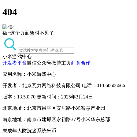
404
额~这个页面暂时不见了
小米游戏中心
开发者平台
微信公众号
微博主页
商务合作
应用名称：小米游戏中心
开发者：北京瓦力网络科技有限公司 电话：010-60606666
版本：13.5.0.70 更新时间：2025年3月24日
北京地址：北京市昌平区安居路小米智慧产业园
南京地址：南京市建邺区永初路37号小米华东总部
未成年人防沉迷系统
米币