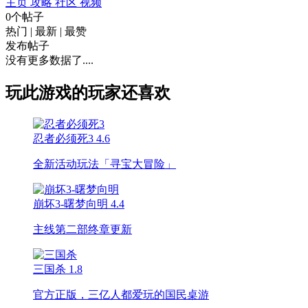
主页
攻略
社区
视频
0个帖子
热门
|
最新
|
最赞
发布帖子
没有更多数据了....
玩此游戏的玩家还喜欢
忍者必须死3
4.6
全新活动玩法「寻宝大冒险」
崩坏3-曙梦向明
4.4
主线第二部终章更新
三国杀
1.8
官方正版，三亿人都爱玩的国民桌游