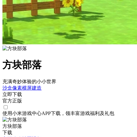
方块部落
充满奇妙体验的小小世界
沙盒
像素
横屏
建造
立即下载
官方正版
使用小米游戏中心APP
下载
，领丰富游戏
福利
及
礼包
方块部落
下载